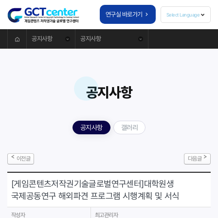
연구실 바로가기
Select Language
공지사항
공지사항
연구센터 소개
참여기관
공지사항
구성원소개
공지사항
갤러리
연구성과
자료실
이전글
다음글
[게임콘텐츠저작권기술글로벌연구센터]대학원생
공지사항
국제공동연구 해외파견 프로그램 시행계획 및 서식
작성자
최고관리자